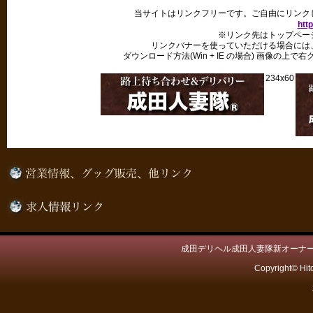
当サイトはリンクフリーです。ご自由にリンク
http
※リンク先はトップペー
リンクバナーを使っていただける場合には
ダウンロード方法(Win + IE の場合) 画像の
234x60
成田デリヘル成田人妻隊新オーナー
Copyright© Hit