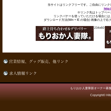
当サイトはリンクフリーです。ご自由にリンク
http:
※リンク先はトップペー
リンクバナーを使っていただける場合には
ダウンロード方法(Win + IE の場合) 画像の
234x60
もりおか人妻隊新オーナー募集
Copyright© Hit