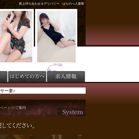
路上待ち合わせ＆デリバリー はちのへ人妻隊
ラサー妻♪
ラサー妻♪