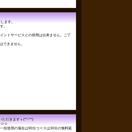
」
致します。
す。
イントサービスとの併用は出来ません。ご了
用はできません。
ただきますｖ(*^-^*)ゞ
長☆☆
30pt一括使用の場合は90分コースは30分の無料延