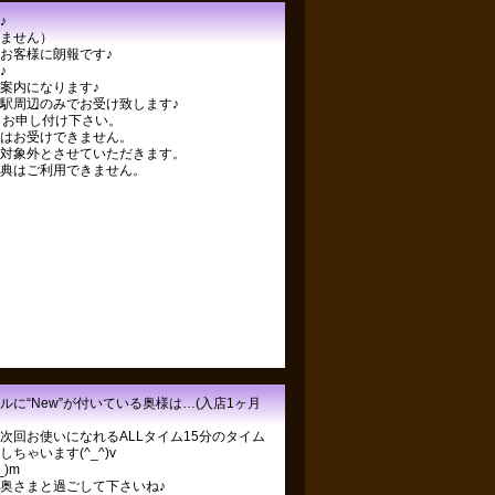
♪
ません）
お客様に朗報です♪
♪
案内になります♪
駅周辺のみでお受け致します♪
とお申し付け下さい。
はお受けできません。
対象外とさせていただきます。
典はご利用できません。
に“New”が付いている奥様は…(入店1ヶ月
次回お使いになれるALLタイム15分のタイム
ちゃいます(^_^)v
)m
奥さまと過ごして下さいね♪