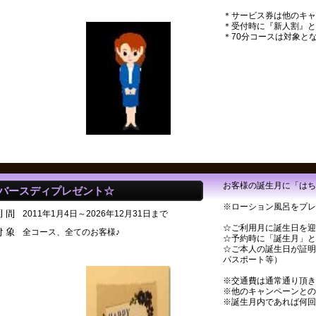
＊サービス券は他のキャ
＊受付時に『新人割』と
＊70分コースは対象と
お客様の誕生月に「はち
バースディプレゼント☆
※ローション風呂をプレ
2011年1月4日～2026年12月31日まで
☆ご利用月に誕生日を迎
全コース、全てのお客様♪
☆予約時に「誕生月」と
☆ご本人の誕生日が証明
パスポート等）
※交通費は通常通り頂き
※他のキャンペーンとの
※誕生月内であれば何回