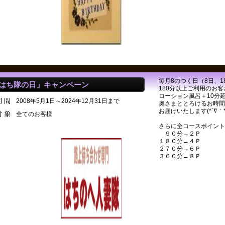
毎月8のつく日（8日、1
はち隊の日」キャンペーン
180分以上ご利用のお客
ローション風呂＋10分延
2008年5月1日～2024年12月31日まで
奥さまととろけるお時間
お届けいたします(*´∇｀*
全てのお客様
さらに全コースポイント
９０分→２Ｐ
１８０分→４Ｐ
２７０分→６Ｐ
３６０分→８Ｐ