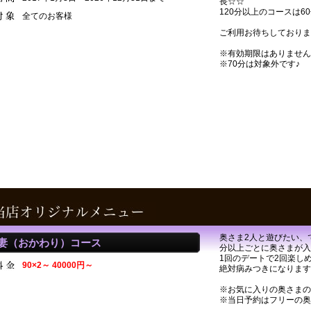
長☆☆
120分以上のコースは6
全てのお客様
ご利用お待ちしておりま
※有効期限はありません
※70分は対象外です♪
奥さま2人と遊びたい、
妻（おかわり）コース
分以上ごとに奥さまが入
1回のデートで2回楽し
90×2～ 40000円～
絶対病みつきになります
※お気に入りの奥さまの
※当日予約はフリーの奥