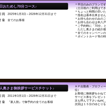
＊平日のみのプランです
日おためし70分コース♪
（土日祝のご利用はでき
＊ちょっと時間の空いた
2025年1月3日～2026年12月31日まで
＊指名は基本出来ません
＊お待ち合わせのみのご
全てのお客様
＊お待ち合わせは本八戸
＊ご予約時に「70分」
ただし奥さまの紹介後
＊全てのキャンペーンの
＊ポイントカード等の特
ＨＰ出勤表・プロフィール
人奥さま御挨拶サービスチケット♪
位）
お客様に御挨拶をかねて
2011年3月1日～2026年12月31日まで
サービス券をプレゼントし
次も呼んで下さいねm(__
『新人割』で御予約の全てのお客様
次回は１５分のゆとりを