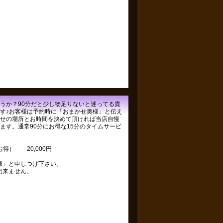
うか？90分だと少し物足りないと迷ってる貴
す♪お客様は予約時に「おまかせ奥様」と伝え
せの場所とお時間を決めて頂ければ当店自慢
ます。通常90分にお得な15分のタイムサービ
円お得） 20,000円
様」と申しつけ下さい。
出来ません。