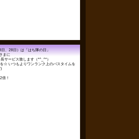
8日、28日）は「はち隊の日」
さまに
長サービス致します（*^_^*）
を☆ いつもよりワンランク上のバスタイムを
)
2倍！