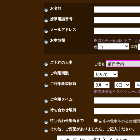
お名前
携帯電話番号
メールアドレス
お車情報
※待ち合わせ場所まで、お
色
車種
ご予約の人妻
ご指名
ご利用回数
ご利用希望日時
※交通事情やスケジュール
ご利用タイム
待ち合わせ場所
待ち合わせ場所まで
徒歩や電車等の公共機
その他、ご要望がありましたら、ご記入ください。